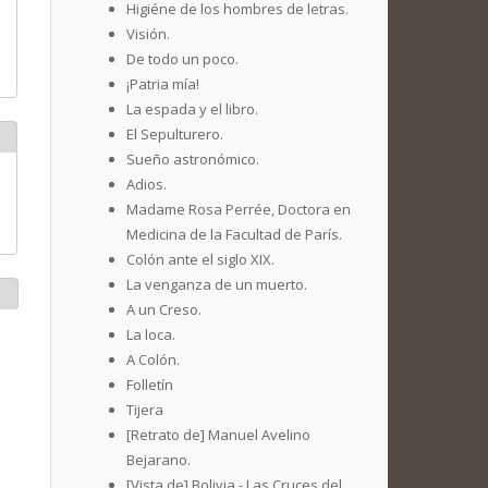
Higiéne de los hombres de letras.
Visión.
De todo un poco.
¡Patria mía!
La espada y el libro.
El Sepulturero.
Sueño astronómico.
Adios.
Madame Rosa Perrée, Doctora en
Medicina de la Facultad de París.
Colón ante el siglo XIX.
La venganza de un muerto.
A un Creso.
La loca.
A Colón.
Folletín
Tijera
[Retrato de] Manuel Avelino
Bejarano.
[Vista de] Bolivia - Las Cruces del