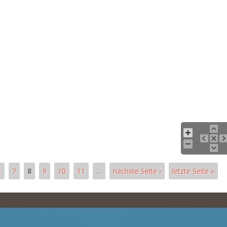
6
7
8
9
10
11
…
nächste Seite ›
letzte Seite »