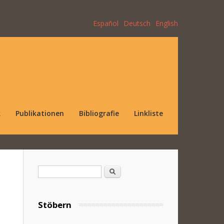
Español
Deutsch
English
k
Publikationen
Bibliografie
Linkliste
Suchformular
Suche
Stöbern