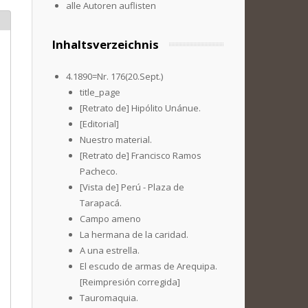
alle Autoren auflisten
Inhaltsverzeichnis
4.1890=Nr. 176(20.Sept.)
title_page
[Retrato de] Hipólito Unánue.
[Editorial]
Nuestro material.
[Retrato de] Francisco Ramos
Pacheco.
[Vista de] Perú - Plaza de
Tarapacá.
Campo ameno
La hermana de la caridad.
A una estrella.
El escudo de armas de Arequipa.
[Reimpresión corregida]
Tauromaquia.