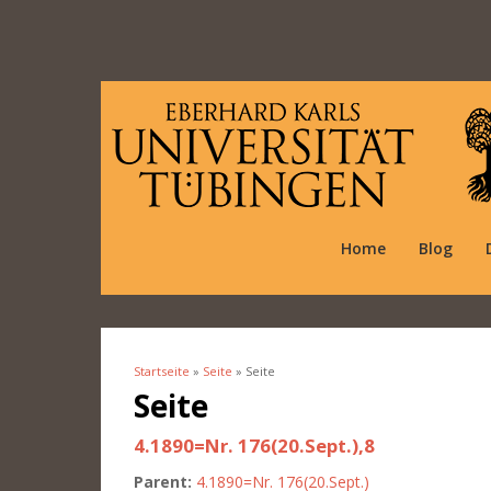
Home
Blog
Startseite
»
Seite
» Seite
Sie sind hier
Seite
4.1890=Nr. 176(20.Sept.),8
Parent:
4.1890=Nr. 176(20.Sept.)