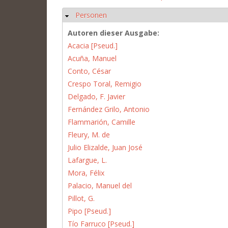
Personen
Ausblenden
Autoren dieser Ausgabe:
Acacia [Pseud.]
Acuña, Manuel
Conto, César
Crespo Toral, Remigio
Delgado, F. Javier
Fernández Grilo, Antonio
Flammarión, Camille
Fleury, M. de
Julio Elizalde, Juan José
Lafargue, L.
Mora, Félix
Palacio, Manuel del
Pillot, G.
Pipo [Pseud.]
Tío Farruco [Pseud.]