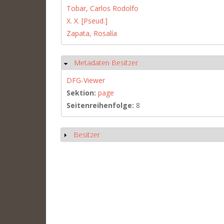
Tobar, Carlos Rodolfo
X. X. [Pseud.]
Zapata, Rosalía
Metadaten Besitzer
Ausblenden
DFG-Viewer
Sektion:
page
Seitenreihenfolge:
8
Besitzer
Anzeigen