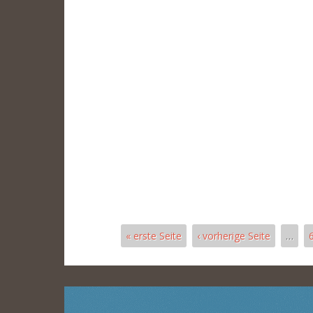
« erste Seite
‹ vorherige Seite
…
Seiten