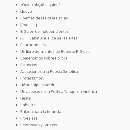
¿Quien plagió a quien?
Llueve
Poemas de las calles solas
[Poesías]
El Salón de Independientes
[XIII.] Salón Anual de Bellas Artes
Educacionales
Un libro de cuentos de Roberto F. Giusti
Comentarios sobre Política
Estancias
Acotaciones a la Poesía Sintética
Protestamos...
Héctor Ripa Alberdi
Un aspecto de la Política Yanqui en América
Fiesta
Caballito
Balada para la infancia
[Poesías]
Beethoven y Strauss