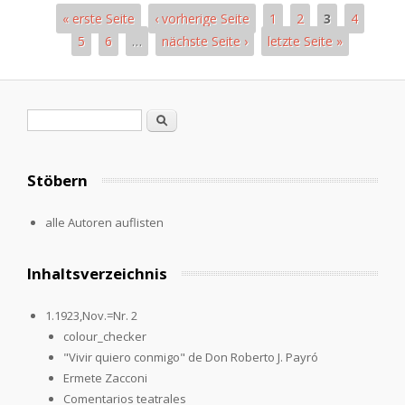
« erste Seite
‹ vorherige Seite
1
2
3
4
5
6
…
nächste Seite ›
letzte Seite »
Seiten
Suchformular
Suche
Stöbern
alle Autoren auflisten
Inhaltsverzeichnis
1.1923,Nov.=Nr. 2
colour_checker
"Vivir quiero conmigo" de Don Roberto J. Payró
Ermete Zacconi
Comentarios teatrales