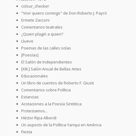
colour_checker
"Vivir quiero conmigo" de Don Roberto J. Payró
Ermete Zacconi
Comentarios teatrales
¿Quien plagió a quien?
Llueve
Poemas de las calles solas
[Poesías]
El Salón de Independientes
[XIII.] Salón Anual de Bellas Artes
Educacionales
Un libro de cuentos de Roberto F. Giusti
Comentarios sobre Política
Estancias
Acotaciones a la Poesía Sintética
Protestamos...
Héctor Ripa Alberdi
Un aspecto de la Política Yanqui en América
Fiesta