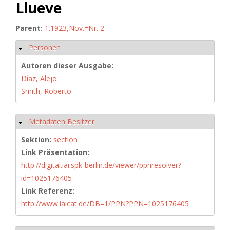
Llueve
Parent:
1.1923,Nov.=Nr. 2
Personen
Ausblenden
Autoren dieser Ausgabe:
Díaz, Alejo
Smith, Roberto
Metadaten Besitzer
Ausblenden
Sektion:
section
Link Präsentation:
http://digital.iai.spk-berlin.de/viewer/ppnresolver?
id=1025176405
Link Referenz:
http://www.iaicat.de/DB=1/PPN?PPN=1025176405