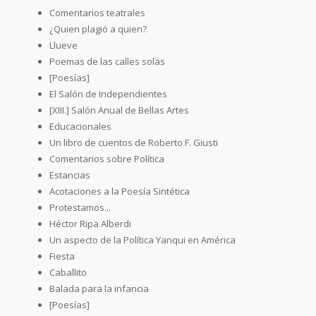
Comentarios teatrales
¿Quien plagió a quien?
Llueve
Poemas de las calles solas
[Poesías]
El Salón de Independientes
[XIII.] Salón Anual de Bellas Artes
Educacionales
Un libro de cuentos de Roberto F. Giusti
Comentarios sobre Política
Estancias
Acotaciones a la Poesía Sintética
Protestamos...
Héctor Ripa Alberdi
Un aspecto de la Política Yanqui en América
Fiesta
Caballito
Balada para la infancia
[Poesías]