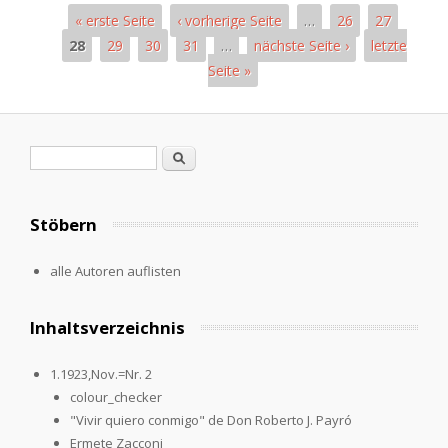
« erste Seite
‹ vorherige Seite
…
26
27
28
29
30
31
…
nächste Seite ›
letzte
Seite »
Seiten
Suchformular
Suche
Stöbern
alle Autoren auflisten
Inhaltsverzeichnis
1.1923,Nov.=Nr. 2
colour_checker
"Vivir quiero conmigo" de Don Roberto J. Payró
Ermete Zacconi