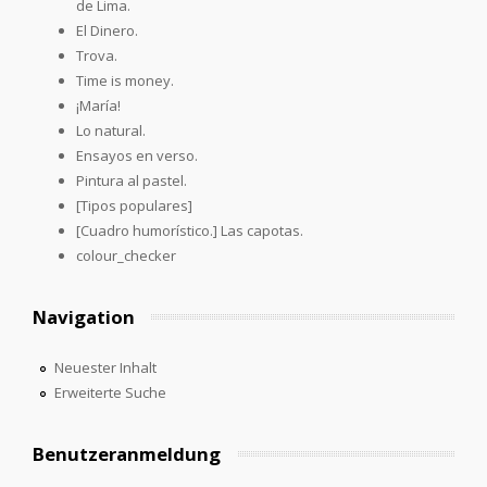
de Lima.
El Dinero.
Trova.
Time is money.
¡María!
Lo natural.
Ensayos en verso.
Pintura al pastel.
[Tipos populares]
[Cuadro humorístico.] Las capotas.
colour_checker
Navigation
Neuester Inhalt
Erweiterte Suche
Benutzeranmeldung