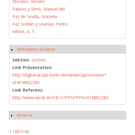
Morales, Renato
Palacio y Simó, Manuel del
Paz de Sevilla, Graziela
Paz Soldán y Unánue, Pedro
Whitie, A. T.
Metadaten Besitzer
Ausblenden
Sektion:
section
Link Präsentation:
http://digital.iai.spk-berlin.de/viewer/ppnresolver?
id=81888228X
Link Referenz:
http://www.iaicat.de/DB=1/PPN?PPN=81888228X
Besitzer
Anzeigen
1.1887=Nr.