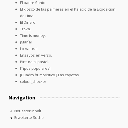
El padre Santo.
El kiosco de las palmeras en el Palacio de la Exposición
de Lima.
El Dinero.
Trova.
Time is money.
¡María!
Lo natural.
Ensayos en verso.
Pintura al pastel.
[Tipos populares]
[Cuadro humorístico.] Las capotas.
colour_checker
Navigation
Neuester Inhalt
Erweiterte Suche