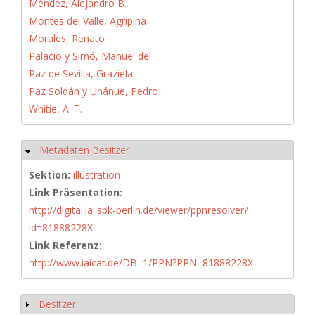
Méndez, Alejandro B.
Montes del Valle, Agripina
Morales, Renato
Palacio y Simó, Manuel del
Paz de Sevilla, Graziela
Paz Soldán y Unánue, Pedro
Whitie, A. T.
Metadaten Besitzer
Ausblenden
Sektion:
illustration
Link Präsentation:
http://digital.iai.spk-berlin.de/viewer/ppnresolver?
id=81888228X
Link Referenz:
http://www.iaicat.de/DB=1/PPN?PPN=81888228X
Besitzer
Anzeigen