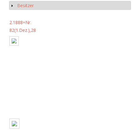
Besitzer
Anzeigen
2.1888=Nr.
82(1.Dez.),28