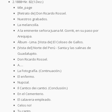
2.1888=Nr. 82(1.Dez.)
title_page
[Retrato de] Don Ricardo Rossel.
Nuestros grabados.
La melancolía.
A la eminente señora Juana M. Gorriti, en su paso por
Arequipa.
Álbum - Lima. [Vista de] El Coliseo de Gallos.
[Vista del] Norte del Perú - Santa y las salinas de
Guadalupito.
Don Ricardo Rossel.
A.....
La Fotografía. (Continuación.)
El enfermo.
Nupcial.
Il Cantico dei cantici. (Conclusión.)
En el Cementerio.
El calavera-empleado.
Celos no!
Tu canto.