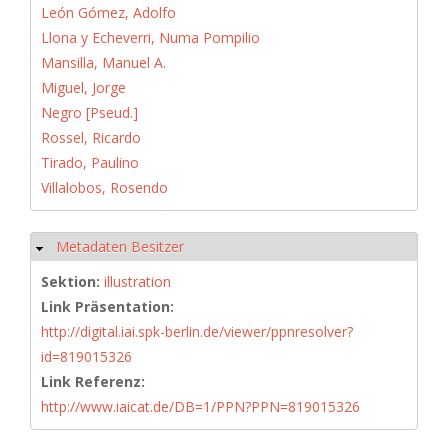
León Gómez, Adolfo
Llona y Echeverri, Numa Pompilio
Mansilla, Manuel A.
Miguel, Jorge
Negro [Pseud.]
Rossel, Ricardo
Tirado, Paulino
Villalobos, Rosendo
Metadaten Besitzer
Ausblenden
Sektion:
illustration
Link Präsentation:
http://digital.iai.spk-berlin.de/viewer/ppnresolver?
id=819015326
Link Referenz:
http://www.iaicat.de/DB=1/PPN?PPN=819015326