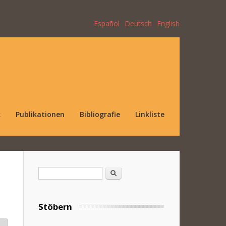
Español
Deutsch
English
k
Publikationen
Bibliografie
Linkliste
Suchformular
Suche
Stöbern