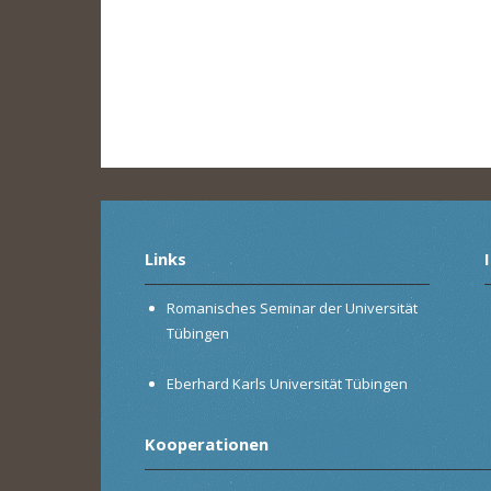
Links
Romanisches Seminar der Universität
Tübingen
Eberhard Karls Universität Tübingen
Kooperationen