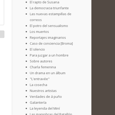
El rapto de Susana
La democracia triunfante
Las nuevas estampillas de
correos
El potro del sensualismo
Los muertos
Reportajes imaginarios
Caso de conciencia [Broma]
El silencio
Para juzgar a un hombre
Sobre autores
Charla femenina
Un drama en un álbum
"L'entravée"
La cosecha
Nuestros artistas
Verdades de á puño
Galantería
La leyenda del Miní
Las maniobras del Batallón