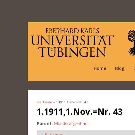
Home
Blog
Startseite
» 1.1911,1.Nov.=Nr. 43
Sie sind hier
1.1911,1.Nov.=Nr. 43
Parent:
Mundo argentino
Personen
Ausblenden