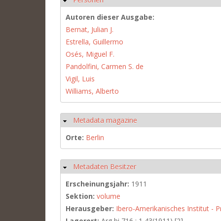
Autoren dieser Ausgabe:
Bernat, Julian J.
Estrella, Guillermo
Osés, Miguel F.
Pandolfini, Carmen S. de
Vigil, Luis
Williams, Alberto
Metadata magazine
Ausblenden
Orte:
Berlin
Metadaten Besitzer
Ausblenden
Erscheinungsjahr:
1911
Sektion:
volume
Herausgeber:
Ibero-Amerikanisches Institut - P
Lagerort:
Arg bi 716 : 1,43(1911) [2]