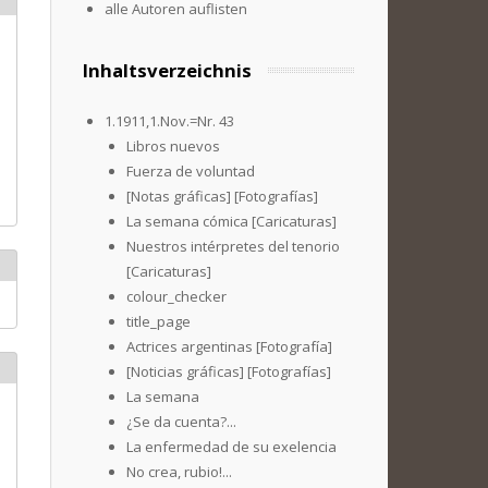
alle Autoren auflisten
Inhaltsverzeichnis
1.1911,1.Nov.=Nr. 43
Libros nuevos
Fuerza de voluntad
[Notas gráficas] [Fotografías]
La semana cómica [Caricaturas]
Nuestros intérpretes del tenorio
[Caricaturas]
colour_checker
title_page
Actrices argentinas [Fotografía]
[Noticias gráficas] [Fotografías]
La semana
¿Se da cuenta?...
La enfermedad de su exelencia
No crea, rubio!...