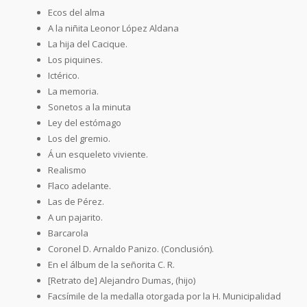
Ecos del alma
A la niñita Leonor López Aldana
La hija del Cacique.
Los piquines.
Ictérico.
La memoria.
Sonetos a la minuta
Ley del estómago
Los del gremio.
Á un esqueleto viviente.
Realismo
Flaco adelante.
Las de Pérez.
A un pajarito.
Barcarola
Coronel D. Arnaldo Panizo. (Conclusión).
En el álbum de la señorita C. R.
[Retrato de] Alejandro Dumas, (hijo)
Facsímile de la medalla otorgada por la H. Municipalidad