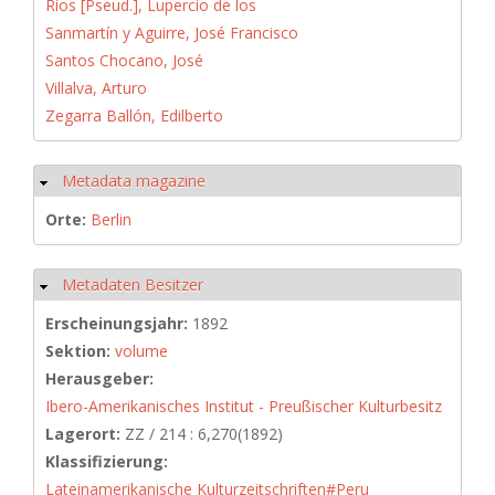
Ríos [Pseud.], Lupercio de los
Sanmartín y Aguirre, José Francisco
Santos Chocano, José
Villalva, Arturo
Zegarra Ballón, Edilberto
Metadata magazine
Ausblenden
Orte:
Berlin
Metadaten Besitzer
Ausblenden
Erscheinungsjahr:
1892
Sektion:
volume
Herausgeber:
Ibero-Amerikanisches Institut - Preußischer Kulturbesitz
Lagerort:
ZZ / 214 : 6,270(1892)
Klassifizierung:
Lateinamerikanische Kulturzeitschriften#Peru