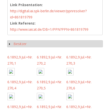
Link Präsentation:
http://digital.iai.spk-berlin.de/viewer/ppnresolver?
id=861819799
Link Referenz:
http://www.iaicat.de/DB=1/PPN?PPN=861819799
Besitzer
Anzeigen
6.1892,9.Jul.=Nr.
6.1892,9.Jul.=Nr.
6.1892,9.Jul.=Nr.
270,1
270,2
270,3
6.1892,9.Jul.=Nr.
6.1892,9.Jul.=Nr.
6.1892,9.Jul.=Nr.
270,4
270,5
270,6
6.1892,9.Jul.=Nr.
6.1892,9.Jul.=Nr.
6.1892,9.Jul.=Nr.