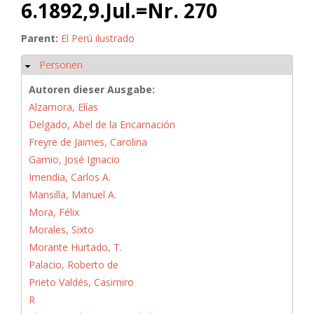
6.1892,9.Jul.=Nr. 270
Parent:
El Perú ilustrado
Personen
Ausblenden
Autoren dieser Ausgabe:
Alzamora, Elías
Delgado, Abel de la Encarnación
Freyre de Jaimes, Carolina
Gamio, José Ignacio
Imendia, Carlos A.
Mansilla, Manuel A.
Mora, Félix
Morales, Sixto
Morante Hurtado, T.
Palacio, Roberto de
Prieto Valdés, Casimiro
R