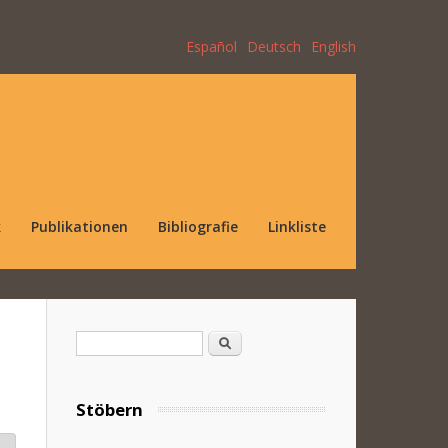
Español
Deutsch
English
k
Publikationen
Bibliografie
Linkliste
Suchformular
Suche
Stöbern