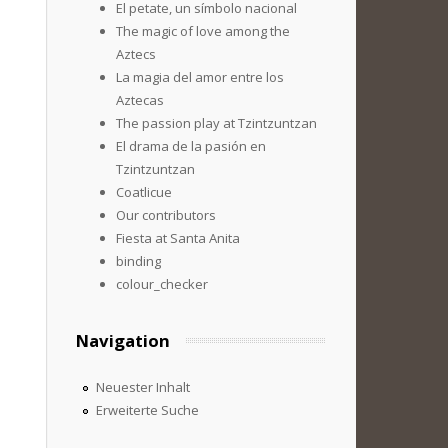
El petate, un símbolo nacional
The magic of love among the
Aztecs
La magia del amor entre los
Aztecas
The passion play at Tzintzuntzan
El drama de la pasión en
Tzintzuntzan
Coatlicue
Our contributors
Fiesta at Santa Anita
binding
colour_checker
Navigation
Neuester Inhalt
Erweiterte Suche