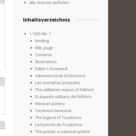
alle Autoren auflisten
Inhaltsverzeichnis
1.1925=Nr. 1
binding
title_page
Contents
Illustrations
Editor's foreword
Advertencia de la Directora
Las montañas pricipales
The utilitarian aspect of folklore
El aspecto utilitario del folklore
Mexican pottery
Cerámica mexicana
The legend of Tzuatzinco
La leyenda de Tzuatzinco
The petate, a national symbol