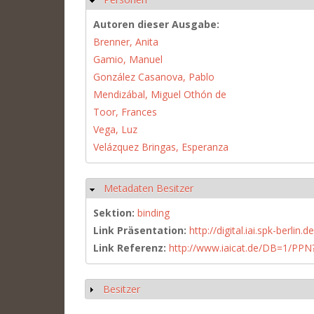
Autoren dieser Ausgabe:
Brenner, Anita
Gamio, Manuel
González Casanova, Pablo
Mendizábal, Miguel Othón de
Toor, Frances
Vega, Luz
Velázquez Bringas, Esperanza
Metadaten Besitzer
Ausblenden
Sektion:
binding
Link Präsentation:
http://digital.iai.spk-berli
Link Referenz:
http://www.iaicat.de/DB=1/P
Besitzer
Anzeigen