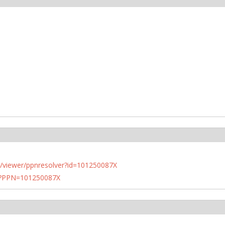
n.de/viewer/ppnresolver?id=101250087X
PN?PPN=101250087X