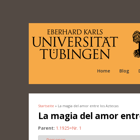
Home
Blog
Startseite
» La magia del amor entre los Aztecas
Sie sind hier
La magia del amor entr
Parent:
1.1925=Nr. 1
Personen
Ausblenden