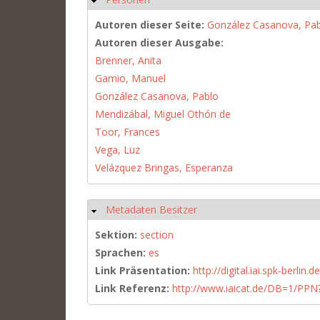
Autoren dieser Seite:
González Casanova, Pa
Autoren dieser Ausgabe:
Brenner, Anita
Gamio, Manuel
González Casanova, Pablo
Mendizábal, Miguel Othón de
Toor, Frances
Vega, Luz
Velázquez Bringas, Esperanza
Metadaten Besitzer
Ausblenden
Sektion:
section
Sprachen:
es
Link Präsentation:
http://digital.iai.spk-berli
Link Referenz:
http://www.iaicat.de/DB=1/P