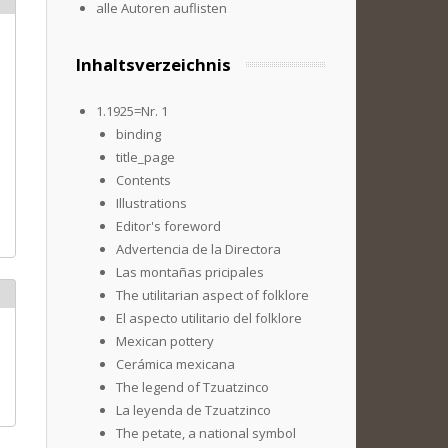
alle Autoren auflisten
Inhaltsverzeichnis
1.1925=Nr. 1
binding
title_page
Contents
Illustrations
Editor's foreword
Advertencia de la Directora
Las montañas pricipales
The utilitarian aspect of folklore
El aspecto utilitario del folklore
Mexican pottery
Cerámica mexicana
The legend of Tzuatzinco
La leyenda de Tzuatzinco
The petate, a national symbol