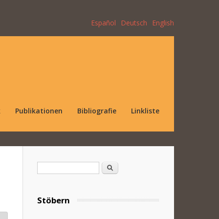
Español
Deutsch
English
k
Publikationen
Bibliografie
Linkliste
Suchformular
Suche
Stöbern