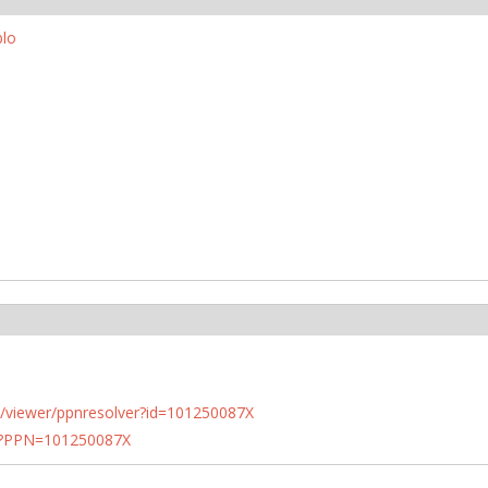
blo
n.de/viewer/ppnresolver?id=101250087X
PN?PPN=101250087X