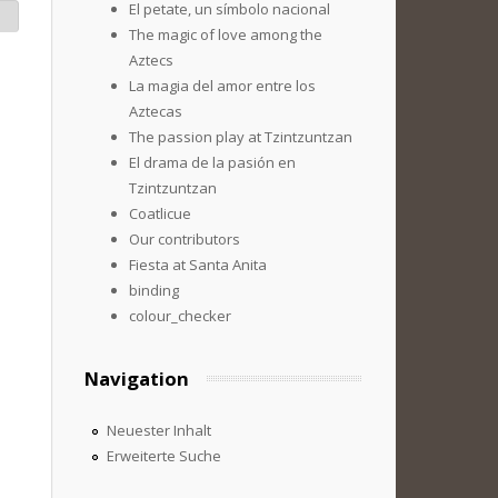
El petate, un símbolo nacional
The magic of love among the
Aztecs
La magia del amor entre los
Aztecas
The passion play at Tzintzuntzan
El drama de la pasión en
Tzintzuntzan
Coatlicue
Our contributors
Fiesta at Santa Anita
binding
colour_checker
Navigation
Neuester Inhalt
Erweiterte Suche