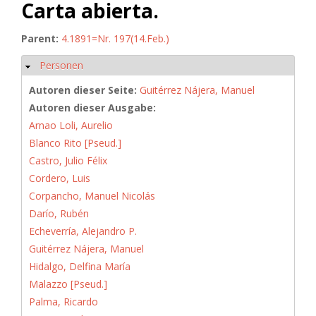
Carta abierta.
Parent:
4.1891=Nr. 197(14.Feb.)
Personen
Ausblenden
Autoren dieser Seite:
Guitérrez Nájera, Manuel
Autoren dieser Ausgabe:
Arnao Loli, Aurelio
Blanco Rito [Pseud.]
Castro, Julio Félix
Cordero, Luis
Corpancho, Manuel Nicolás
Darío, Rubén
Echeverría, Alejandro P.
Guitérrez Nájera, Manuel
Hidalgo, Delfina María
Malazzo [Pseud.]
Palma, Ricardo