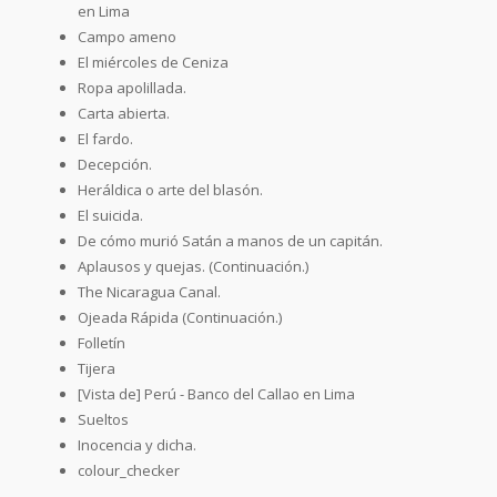
en Lima
Campo ameno
El miércoles de Ceniza
Ropa apolillada.
Carta abierta.
El fardo.
Decepción.
Heráldica o arte del blasón.
El suicida.
De cómo murió Satán a manos de un capitán.
Aplausos y quejas. (Continuación.)
The Nicaragua Canal.
Ojeada Rápida (Continuación.)
Folletín
Tijera
[Vista de] Perú - Banco del Callao en Lima
Sueltos
Inocencia y dicha.
colour_checker