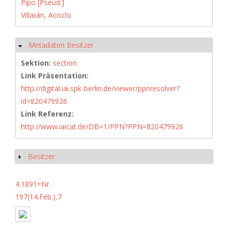
Pipo [Pseud.]
Villarán, Acisclo
Metadaten Besitzer
Ausblenden
Sektion:
section
Link Präsentation:
http://digital.iai.spk-berlin.de/viewer/ppnresolver?
id=820479926
Link Referenz:
http://www.iaicat.de/DB=1/PPN?PPN=820479926
Besitzer
Anzeigen
4.1891=Nr.
197(14.Feb.),7