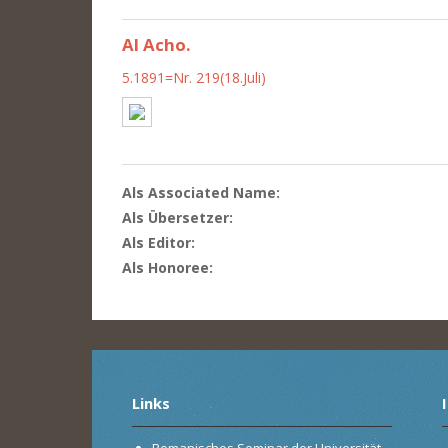
Al Acho.
5.1891=Nr. 219(18.Juli)
Als Associated Name:
Als Übersetzer:
Als Editor:
Als Honoree:
Links
Romanisches Seminar der Universität