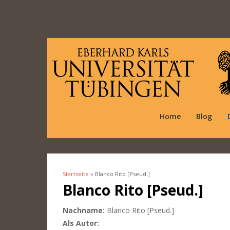
Home
Blog
Startseite
» Blanco Rito [Pseud.]
Sie sind hier
Blanco Rito [Pseud.]
Nachname:
Blanco Rito [Pseud.]
Als Autor: