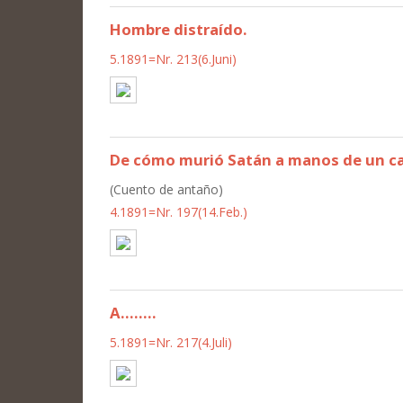
Hombre distraído.
5.1891=Nr. 213(6.Juni)
De cómo murió Satán a manos de un ca
(Cuento de antaño)
4.1891=Nr. 197(14.Feb.)
A........
5.1891=Nr. 217(4.Juli)