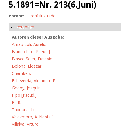
5.1891=Nr. 213(6.Juni)
Parent:
El Perú ilustrado
Personen
Ausblenden
Autoren dieser Ausgabe:
Arnao Loli, Aurelio
Blanco Rito [Pseud.]
Blasco Soler, Eusebio
Boloña, Eleazar
Chambers
Echeverría, Alejandro P.
Godoy, Joaquín
Pipo [Pseud.]
R., R.
Taboada, Luis
Velezmoro, A. Neptalí
Villalva, Arturo