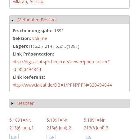
Villarán, Acisclo
Metadaten Besitzer
Ausblenden
Erscheinungsjahr:
1891
Sektion:
volume
Lagerort:
ZZ / 214 : 5,213(1891)
Link Präsentation:
http://digital.iai.spk-berlin.de/viewer/ppnresolver?
id=820494844
Link Referenz:
http://www.iaicat.de/DB=1/PPN?PPN=820494844
Besitzer
Anzeigen
5.1891=Nr.
5.1891=Nr.
5.1891=Nr.
213(6.Juni),1
213(6.Juni),2
213(6.Juni),3