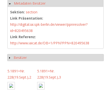
Metadaten Besitzer
Ausblenden
Sektion:
section
Link Präsentation:
http://digital.iai.spk-berlin.de/viewer/ppnresolver?
id=820495638
Link Referenz:
http://www.iaicat.de/DB=1/PPN?PPN=820495638
Besitzer
Anzeigen
5.1891=Nr.
5.1891=Nr.
228(19.Sept.),2
228(19.Sept.),3