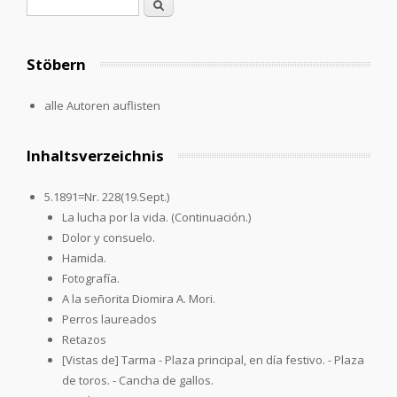
Suchformular
Suche
Stöbern
alle Autoren auflisten
Inhaltsverzeichnis
5.1891=Nr. 228(19.Sept.)
La lucha por la vida. (Continuación.)
Dolor y consuelo.
Hamida.
Fotografía.
A la señorita Diomira A. Mori.
Perros laureados
Retazos
[Vistas de] Tarma - Plaza principal, en día festivo. - Plaza
de toros. - Cancha de gallos.