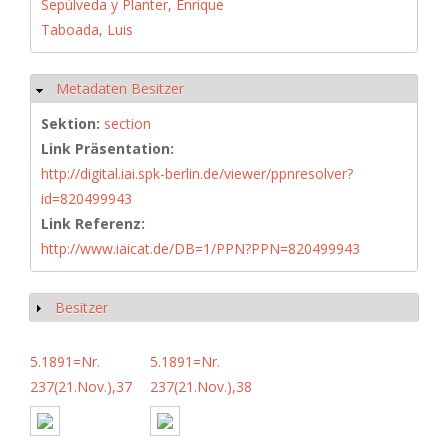
Sepúlveda y Planter, Enrique
Taboada, Luis
Metadaten Besitzer
Ausblenden
Sektion:
section
Link Präsentation:
http://digital.iai.spk-berlin.de/viewer/ppnresolver?
id=820499943
Link Referenz:
http://www.iaicat.de/DB=1/PPN?PPN=820499943
Besitzer
Anzeigen
5.1891=Nr.
5.1891=Nr.
237(21.Nov.),37
237(21.Nov.),38