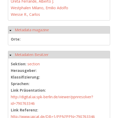
Ureta Ferrande, Alberto J.
Westphalen Milano, Emilio Adolfo
Wiesse R., Carlos
Metadata magazine
Ausblenden
Orte:
Metadaten Besitzer
Ausblenden
Sektion:
section
Herausgeber:
Klassifizierung:
Sprachen:
Link Präsentation:
http://digital.iai.spk-berlin.de/viewer/ppnresolver?
id=790763346
Link Referenz:
http://www.iaicat.de/DB=1/PPN?PPN=790763346