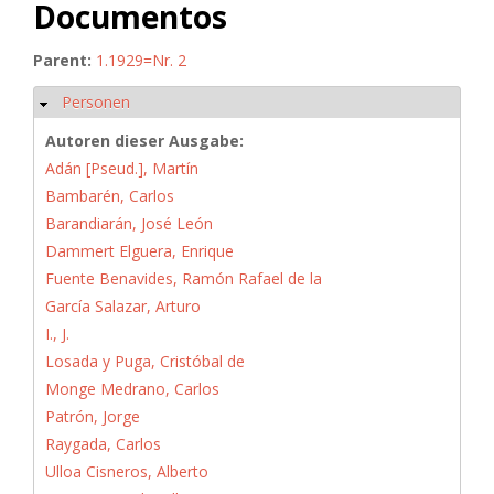
Documentos
Parent:
1.1929=Nr. 2
Personen
Ausblenden
Autoren dieser Ausgabe:
Adán [Pseud.], Martín
Bambarén, Carlos
Barandiarán, José León
Dammert Elguera, Enrique
Fuente Benavides, Ramón Rafael de la
García Salazar, Arturo
I., J.
Losada y Puga, Cristóbal de
Monge Medrano, Carlos
Patrón, Jorge
Raygada, Carlos
Ulloa Cisneros, Alberto