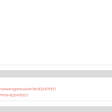
n.de/viewer/ppnresolver?id=820479357
PN?PPN=820479357