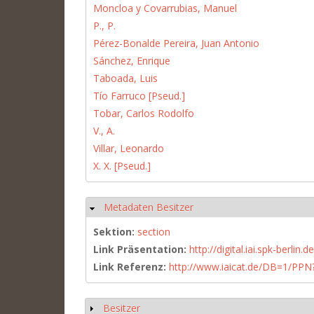
Moncloa y Covarrubias, Manuel
P., P.
Pérez-Bonalde Pereira, Juan Antonio
Sánchez, Enrique
Taboada, Luis
Tío Farruco [Pseud.]
Tobar, Carlos Rodolfo
V., A.
Villar, Leonardo
X. X. [Pseud.]
Metadaten Besitzer
Ausblenden
Sektion:
section
Link Präsentation:
http://digital.iai.spk-berli
Link Referenz:
http://www.iaicat.de/DB=1/P
Besitzer
Anzeigen