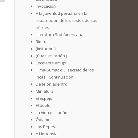
Invocación.
A la juventud peruana en la
repatriación de los restos de sus
héroes.
Literatura Sud-Americana.
Rima.
(Imitación.)
(Cuasi imitación.)
Excelente amigo.
Hima-Sumac o El secreto de los
incas. (Continuación)
De telón adentro.
Miniatura.
El Espejo.
El duelo.
La vida es sueño.
Ódiame!
Los Pepes.
A Hortensia.