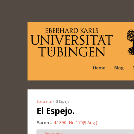
Home
Blog
Startseite
» El Espejo.
Sie sind hier
El Espejo.
Parent:
4.1890=Nr. 170(9.Aug.)
Personen
Ausblenden