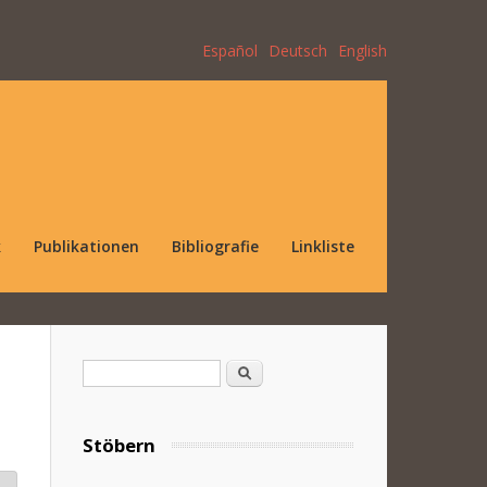
Español
Deutsch
English
k
Publikationen
Bibliografie
Linkliste
Suchformular
Suche
Stöbern