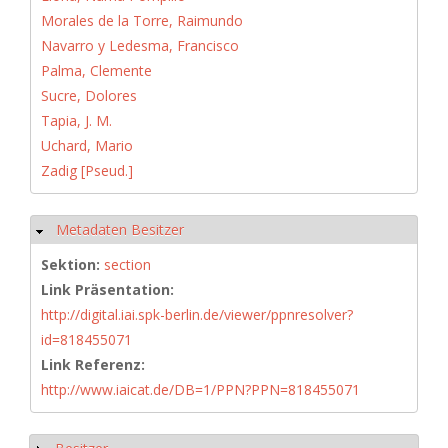
Morales de la Torre, Raimundo
Navarro y Ledesma, Francisco
Palma, Clemente
Sucre, Dolores
Tapia, J. M.
Uchard, Mario
Zadig [Pseud.]
Metadaten Besitzer
Ausblenden
Sektion:
section
Link Präsentation:
http://digital.iai.spk-berlin.de/viewer/ppnresolver?
id=818455071
Link Referenz:
http://www.iaicat.de/DB=1/PPN?PPN=818455071