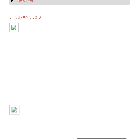
Besitzer
Anzeigen
3.1907=Nr. 36,3