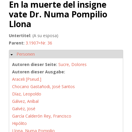
En la muerte del insigne
vate Dr. Numa Pompilio
Llona
Untertitel:
(A su esposa)
Parent:
3.1907=Nr. 36
Personen
Ausblenden
Autoren dieser Seite:
Sucre, Dolores
Autoren dieser Ausgabe:
Araceli [Pseud.]
Chocano Gastañodi, José Santos
Díaz, Leopoldo
Gálvez, Aníbal
Galvéz, José
García Calderón Rey, Francisco
Hipólito
Llona, Numa Pompilio