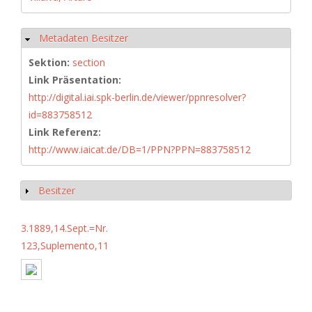
Metadaten Besitzer
Ausblenden
Sektion:
section
Link Präsentation:
http://digital.iai.spk-berlin.de/viewer/ppnresolver?
id=883758512
Link Referenz:
http://www.iaicat.de/DB=1/PPN?PPN=883758512
Besitzer
Anzeigen
3.1889,14.Sept.=Nr.
123,Suplemento,11