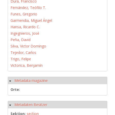
Durá, Francisco
Fernández, Teófilo T.
Funes, Gregorio
Garmendia, Miguel Ángel
Hansa, Ricardo C.
Ingegnieros, José
Peña, David
Silva, Victor Domingo
Tejedor, Carlos
Trigo, Felipe
Victorica, Benjamín
Metadata magazine
Ausblenden
Orte:
Metadaten Besitzer
Ausblenden
Sektion:
section