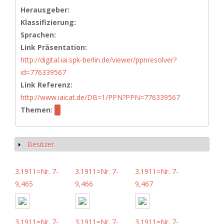
Herausgeber:
Klassifizierung:
Sprachen:
Link Präsentation:
http://digital.iai.spk-berlin.de/viewer/ppnresolver?
id=776339567
Link Referenz:
http://www.iaicat.de/DB=1/PPN?PPN=776339567
Themen:
Besitzer
Anzeigen
3.1911=Nr. 7-
3.1911=Nr. 7-
3.1911=Nr. 7-
9,465
9,466
9,467
3.1911=Nr. 7-
3.1911=Nr. 7-
3.1911=Nr. 7-