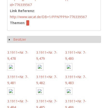
id=776339567
Link Referenz:
http://www.iaicat.de/DB=1/PPN?PPN=776339567
Themen:
Besitzer
Anzeigen
3.1911=Nr. 7-
3.1911=Nr. 7-
3.1911=Nr. 7-
9,478
9,479
9,480
3.1911=Nr. 7-
3.1911=Nr. 7-
3.1911=Nr. 7-
9,481
9,482
9,483
3.1911=Nr. 7-
3.1911=Nr. 7-
3.1911=Nr. 7-
9,484
9,485
9,486