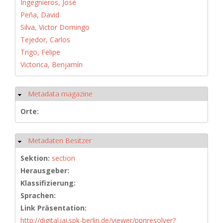
Ingegnieros, José
Peña, David
Silva, Victor Domingo
Tejedor, Carlos
Trigo, Felipe
Victorica, Benjamín
Metadata magazine
Ausblenden
Orte:
Metadaten Besitzer
Ausblenden
Sektion:
section
Herausgeber:
Klassifizierung:
Sprachen:
Link Präsentation:
http://digital.iai.spk-berlin.de/viewer/ppnresolver?