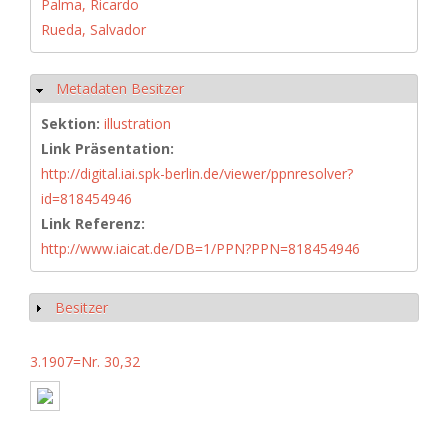
Palma, Ricardo
Rueda, Salvador
Metadaten Besitzer
Ausblenden
Sektion:
illustration
Link Präsentation:
http://digital.iai.spk-berlin.de/viewer/ppnresolver?
id=818454946
Link Referenz:
http://www.iaicat.de/DB=1/PPN?PPN=818454946
Besitzer
Anzeigen
3.1907=Nr. 30,32