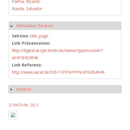
Palma, Ricardo
Rueda, Salvador
Metadaten Besitzer
Ausblenden
Sektion:
title_page
Link Präsentation:
http://digital.iai.spk-berlin.de/viewer/ppnresolver?
id=818454946
Link Referenz:
http://www.iaicat.de/DB=1/PPN?PPN=818454946
Besitzer
Anzeigen
3.1907=Nr. 30,1