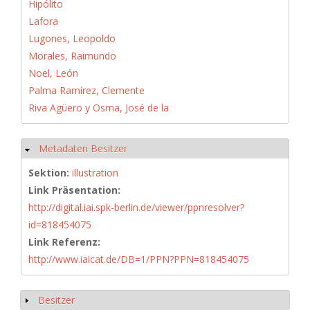
Hipólito
Lafora
Lugones, Leopoldo
Morales, Raimundo
Noel, León
Palma Ramírez, Clemente
Riva Agüero y Osma, José de la
Metadaten Besitzer
Ausblenden
Sektion:
illustration
Link Präsentation:
http://digital.iai.spk-berlin.de/viewer/ppnresolver?
id=818454075
Link Referenz:
http://www.iaicat.de/DB=1/PPN?PPN=818454075
Besitzer
Anzeigen