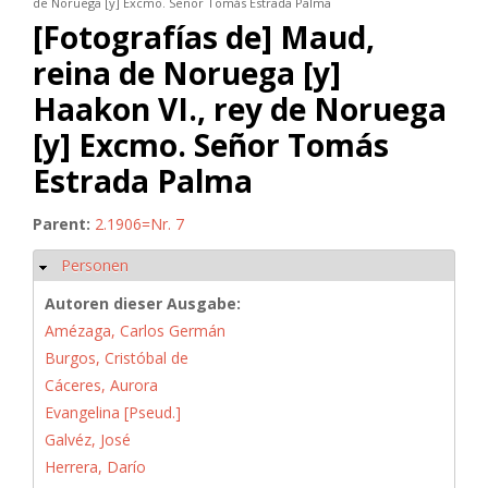
de Noruega [y] Excmo. Señor Tomás Estrada Palma
[Fotografías de] Maud,
reina de Noruega [y]
Haakon VI., rey de Noruega
[y] Excmo. Señor Tomás
Estrada Palma
Parent:
2.1906=Nr. 7
Personen
Ausblenden
Autoren dieser Ausgabe:
Amézaga, Carlos Germán
Burgos, Cristóbal de
Cáceres, Aurora
Evangelina [Pseud.]
Galvéz, José
Herrera, Darío