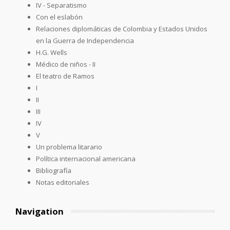
IV - Separatismo
Con el eslabón
Relaciones diplomáticas de Colombia y Estados Unidos
en la Guerra de Independencia
H.G. Wells
Médico de niños - II
El teatro de Ramos
I
II
III
IV
V
Un problema litarario
Política internacional americana
Bibliografía
Notas editoriales
Navigation