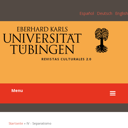
Español
Deutsch
English
REVISTAS CULTURALES 2.0
Menu
Startseite
» IV - Separatismo
Sie sind hier