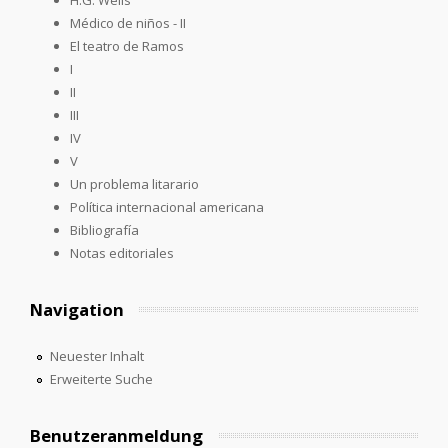
Médico de niños - II
El teatro de Ramos
I
II
III
IV
V
Un problema litarario
Política internacional americana
Bibliografía
Notas editoriales
Navigation
Neuester Inhalt
Erweiterte Suche
Benutzeranmeldung