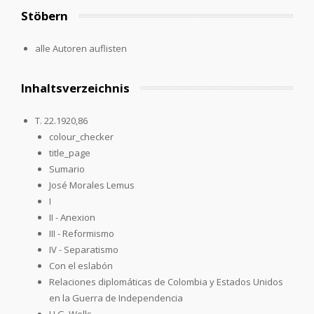
Stöbern
alle Autoren auflisten
Inhaltsverzeichnis
T. 22.1920,86
colour_checker
title_page
Sumario
José Morales Lemus
I
II - Anexion
III - Reformismo
IV - Separatismo
Con el eslabón
Relaciones diplomáticas de Colombia y Estados Unidos
en la Guerra de Independencia
H.G. Wells