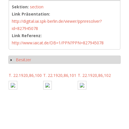
Sektion:
section
Link Präsentation:
http://digital.iai.spk-berlin.de/viewer/ppnresolver?
id=827945078
Link Referenz:
http://www.iaicat.de/DB=1/PPN?PPN=827945078
Besitzer
Anzeigen
T. 22.1920,86,100
T. 22.1920,86,101
T. 22.1920,86,102