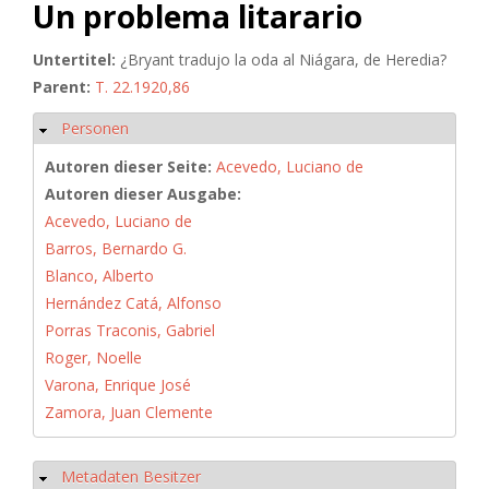
Un problema litarario
Untertitel:
¿Bryant tradujo la oda al Niágara, de Heredia?
Parent:
T. 22.1920,86
Personen
Ausblenden
Autoren dieser Seite:
Acevedo, Luciano de
Autoren dieser Ausgabe:
Acevedo, Luciano de
Barros, Bernardo G.
Blanco, Alberto
Hernández Catá, Alfonso
Porras Traconis, Gabriel
Roger, Noelle
Varona, Enrique José
Zamora, Juan Clemente
Metadaten Besitzer
Ausblenden