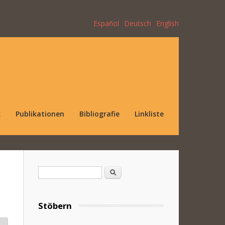
Español
Deutsch
English
k
Publikationen
Bibliografie
Linkliste
Suchformular
Suche
Stöbern