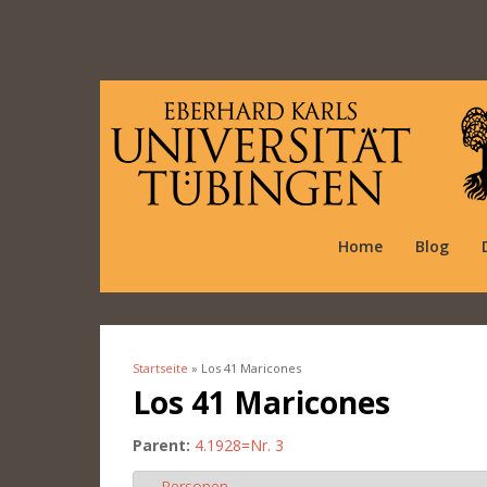
Home
Blog
Startseite
» Los 41 Maricones
Sie sind hier
Los 41 Maricones
Parent:
4.1928=Nr. 3
Personen
Ausblenden