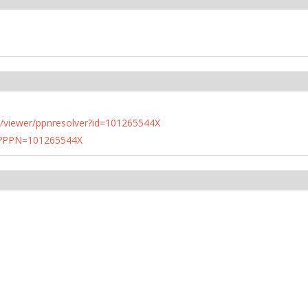
n.de/viewer/ppnresolver?id=101265544X
PN?PPN=101265544X