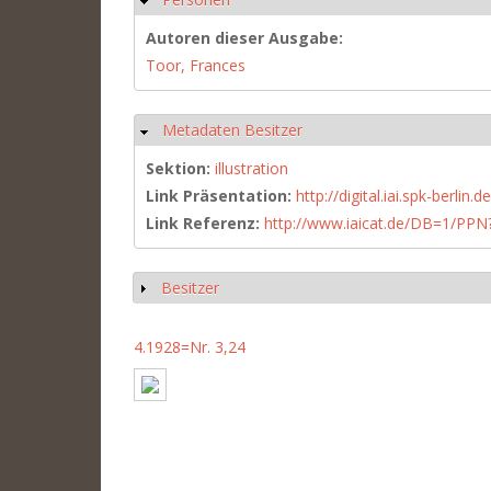
Autoren dieser Ausgabe:
Toor, Frances
Metadaten Besitzer
Ausblenden
Sektion:
illustration
Link Präsentation:
http://digital.iai.spk-berli
Link Referenz:
http://www.iaicat.de/DB=1/P
Besitzer
Anzeigen
4.1928=Nr. 3,24