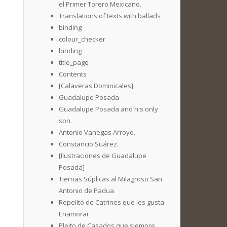
el Primer Torero Mexicano.
Translations of texts with ballads
binding
colour_checker
binding
title_page
Contents
[Calaveras Dominicales]
Guadalupe Posada
Guadalupe Posada and his only
son.
Antonio Vanegas Arroyo.
Constancio Suárez.
[Ilustraciones de Guadalupe
Posada]
Tiernas Súplicas al Milagroso San
Antonio de Padua
Repelito de Catrines que les gusta
Enamorar
Pleito de Casados que siempre