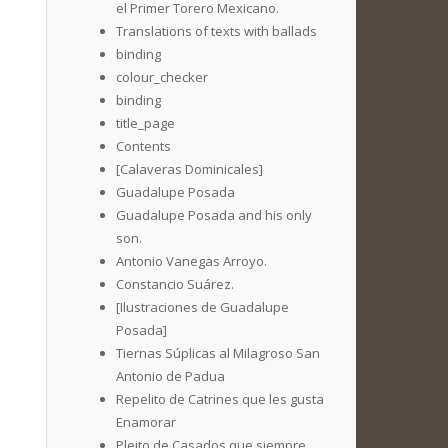
el Primer Torero Mexicano.
Translations of texts with ballads
binding
colour_checker
binding
title_page
Contents
[Calaveras Dominicales]
Guadalupe Posada
Guadalupe Posada and his only
son.
Antonio Vanegas Arroyo.
Constancio Suárez.
[Ilustraciones de Guadalupe
Posada]
Tiernas Súplicas al Milagroso San
Antonio de Padua
Repelito de Catrines que les gusta
Enamorar
Pleito de Casados que siempre