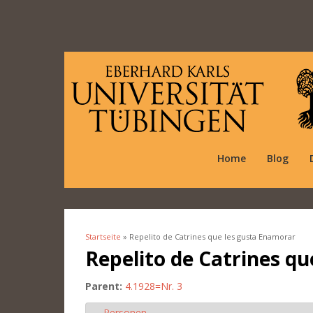
Home
Blog
Startseite
» Repelito de Catrines que les gusta Enamorar
Sie sind hier
Repelito de Catrines q
Parent:
4.1928=Nr. 3
Personen
Ausblenden