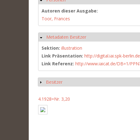
Autoren dieser Ausgabe:
Toor, Frances
Metadaten Besitzer
Ausblenden
Sektion:
illustration
Link Präsentation:
http://digital.iai.spk-berli
Link Referenz:
http://www.iaicat.de/DB=1/P
Besitzer
Anzeigen
4.1928=Nr. 3,20