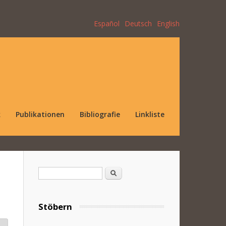
Español
Deutsch
English
k
Publikationen
Bibliografie
Linkliste
Suchformular
Suche
Stöbern