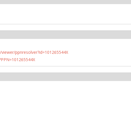
n.de/viewer/ppnresolver?id=101265544X
PN?PPN=101265544X