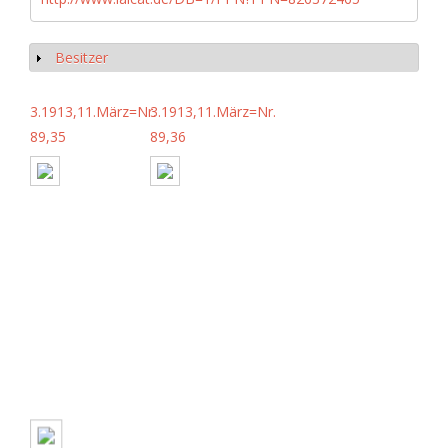
Besitzer
Anzeigen
3.1913,11.März=Nr.
3.1913,11.März=Nr.
89,35
89,36