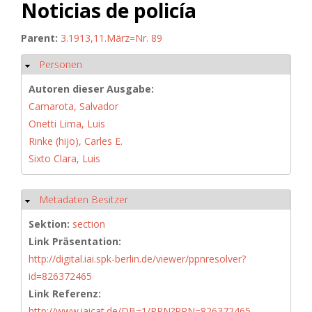
Noticias de policía
Parent:
3.1913,11.März=Nr. 89
Personen
Ausblenden
Autoren dieser Ausgabe:
Camarota, Salvador
Onetti Lima, Luis
Rinke (hijo), Carles E.
Sixto Clara, Luis
Metadaten Besitzer
Ausblenden
Sektion:
section
Link Präsentation:
http://digital.iai.spk-berlin.de/viewer/ppnresolver?
id=826372465
Link Referenz:
http://www.iaicat.de/DB=1/PPN?PPN=826372465