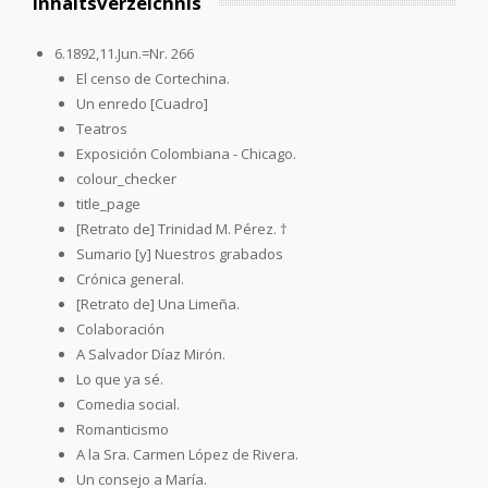
Inhaltsverzeichnis
6.1892,11.Jun.=Nr. 266
El censo de Cortechina.
Un enredo [Cuadro]
Teatros
Exposición Colombiana - Chicago.
colour_checker
title_page
[Retrato de] Trinidad M. Pérez. †
Sumario [y] Nuestros grabados
Crónica general.
[Retrato de] Una Limeña.
Colaboración
A Salvador Díaz Mirón.
Lo que ya sé.
Comedia social.
Romanticismo
A la Sra. Carmen López de Rivera.
Un consejo a María.