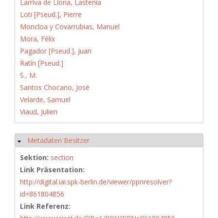
Larriva de Llona, Lastenia
Loti [Pseud.], Pierre
Moncloa y Covarrubias, Manuel
Mora, Félix
Pagador [Pseud.], Juan
Ratín [Pseud.]
S., M.
Santos Chocano, José
Velarde, Samuel
Viaud, Julien
Metadaten Besitzer
Ausblenden
Sektion:
section
Link Präsentation:
http://digital.iai.spk-berlin.de/viewer/ppnresolver?
id=861804856
Link Referenz: