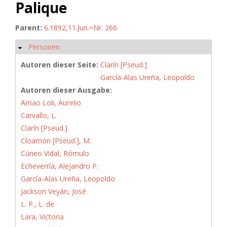
Palique
Parent:
6.1892,11.Jun.=Nr. 266
Personen
Ausblenden
Autoren dieser Seite:
Clarín [Pseud.]
García-Alas Ureña, Leopoldo
Autoren dieser Ausgabe:
Arnao Loli, Aurelio
Carvallo, L.
Clarín [Pseud.]
Cloamón [Pseud.], M.
Cúneo Vidal, Rómulo
Echeverría, Alejandro P.
García-Alas Ureña, Leopoldo
Jackson Veyán, José
L. P., L. de
Lara, Victoria