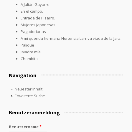
A Julián Gayarre
En el campo.
Entrada de Pizarro.
Mujeres japonesas.
Pagadorianas
A mi querida hermana Hortencia Larriva viuda de la Jara.
Palique
¡Madre mía!
Chombito.
Navigation
Neuester Inhalt
Erweiterte Suche
Benutzeranmeldung
Benutzername
*