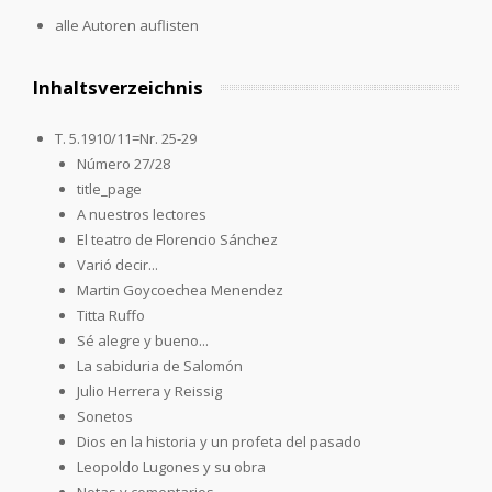
alle Autoren auflisten
Inhaltsverzeichnis
T. 5.1910/11=Nr. 25-29
Número 27/28
title_page
A nuestros lectores
El teatro de Florencio Sánchez
Varió decir...
Martin Goycoechea Menendez
Titta Ruffo
Sé alegre y bueno...
La sabiduria de Salomón
Julio Herrera y Reissig
Sonetos
Dios en la historia y un profeta del pasado
Leopoldo Lugones y su obra
Notas y comentarios