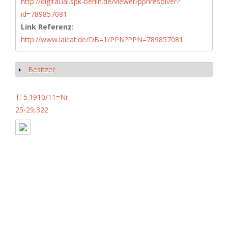
http://digital.iai.spk-berlin.de/viewer/ppnresolver?
id=789857081
Link Referenz:
http://www.iaicat.de/DB=1/PPN?PPN=789857081
Besitzer
Anzeigen
T. 5.1910/11=Nr.
25-29,322