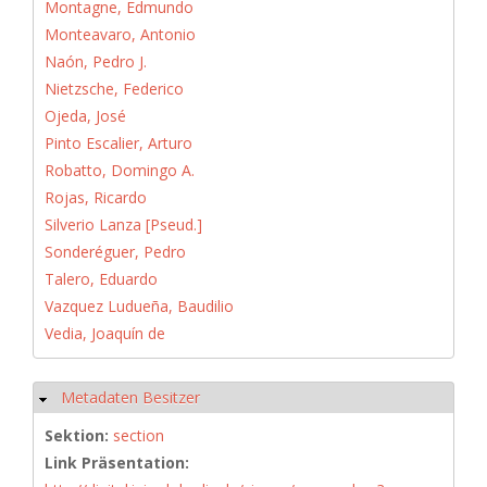
Montagne, Edmundo
Monteavaro, Antonio
Naón, Pedro J.
Nietzsche, Federico
Ojeda, José
Pinto Escalier, Arturo
Robatto, Domingo A.
Rojas, Ricardo
Silverio Lanza [Pseud.]
Sonderéguer, Pedro
Talero, Eduardo
Vazquez Ludueña, Baudilio
Vedia, Joaquín de
Metadaten Besitzer
Ausblenden
Sektion:
section
Link Präsentation: