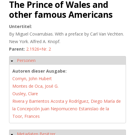
The Prince of Wales and
other famous Americans
Untertitel:
By Miguel Covarrubias. With a preface by Carl Van Vechten.
New York. Alfred A. Knopf.
Parent:
2.1926=Nr. 2
Personen
Ausblenden
Autoren dieser Ausgabe:
Cornyn, John Hubert
Montes de Oca, José G.
Ousley, Clare
Rivera y Barrientos Acosta y Rodríguez, Diego María de
la Concepción Juan Nepomuceno Estanislao de la
Toor, Frances
Metadaten Besitzer
Ausblenden