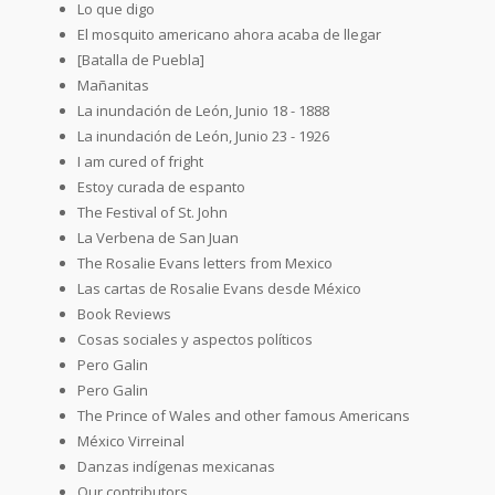
Lo que digo
El mosquito americano ahora acaba de llegar
[Batalla de Puebla]
Mañanitas
La inundación de León, Junio 18 - 1888
La inundación de León, Junio 23 - 1926
I am cured of fright
Estoy curada de espanto
The Festival of St. John
La Verbena de San Juan
The Rosalie Evans letters from Mexico
Las cartas de Rosalie Evans desde México
Book Reviews
Cosas sociales y aspectos políticos
Pero Galin
Pero Galin
The Prince of Wales and other famous Americans
México Virreinal
Danzas indígenas mexicanas
Our contributors