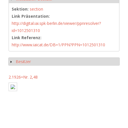
Sektion:
section
Link Präsentation:
http://digital.iai.spk-berlin.de/viewer/ppnresolver?
id=1012501310
Link Referenz:
http://www.iaicat.de/DB=1/PPN?PPN=1012501310
Besitzer
Anzeigen
2.1926=Nr. 2,48