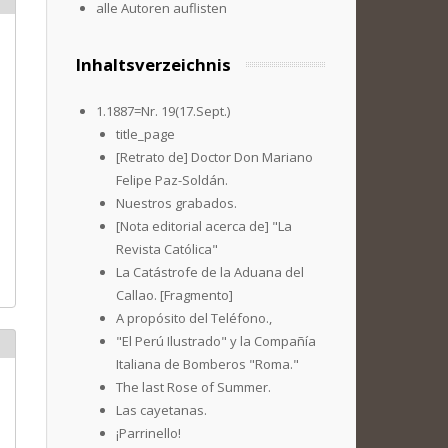
alle Autoren auflisten
Inhaltsverzeichnis
1.1887=Nr. 19(17.Sept.)
title_page
[Retrato de] Doctor Don Mariano
Felipe Paz-Soldán.
Nuestros grabados.
[Nota editorial acerca de] "La
Revista Católica"
La Catástrofe de la Aduana del
Callao. [Fragmento]
A propósito del Teléfono.,
"El Perú Ilustrado" y la Compañía
Italiana de Bomberos "Roma."
The last Rose of Summer.
Las cayetanas.
¡Parrinello!