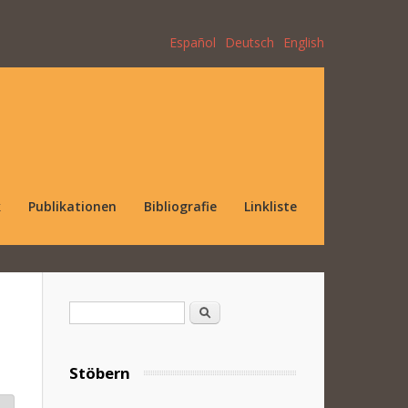
Español
Deutsch
English
k
Publikationen
Bibliografie
Linkliste
Suchformular
Suche
Stöbern