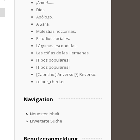
¡Amor!......
Dios.
Apólogo.
A Sara.
Molestias nocturnas.
Estudios sociales.
Lágrimas escondidas.
Las cófias de las Hermanas.
[Tipos populares]
[Tipos populares]
[Capricho.] Anverso [/] Reverso.
colour_checker
Navigation
Neuester Inhalt
Erweiterte Suche
Benutzeranmeldung