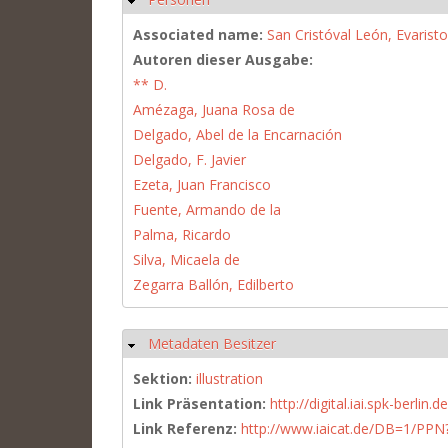
Associated name:
San Cristóval León, Evaristo
Autoren dieser Ausgabe:
** D.
Amézaga, Juana Rosa de
Delgado, Abel de la Encarnación
Delgado, F. Javier
Ezeta, Juan Francisco
Fuente, Armando de la
Palma, Ricardo
Silva, Micaela de
Zegarra Ballón, Edilberto
Metadaten Besitzer
Ausblenden
Sektion:
illustration
Link Präsentation:
http://digital.iai.spk-berli
Link Referenz:
http://www.iaicat.de/DB=1/P