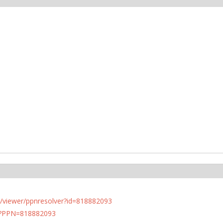
n.de/viewer/ppnresolver?id=818882093
PN?PPN=818882093