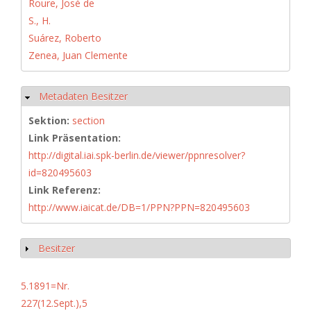
Roure, José de
S., H.
Suárez, Roberto
Zenea, Juan Clemente
Metadaten Besitzer
Ausblenden
Sektion:
section
Link Präsentation:
http://digital.iai.spk-berlin.de/viewer/ppnresolver?
id=820495603
Link Referenz:
http://www.iaicat.de/DB=1/PPN?PPN=820495603
Besitzer
Anzeigen
5.1891=Nr.
227(12.Sept.),5