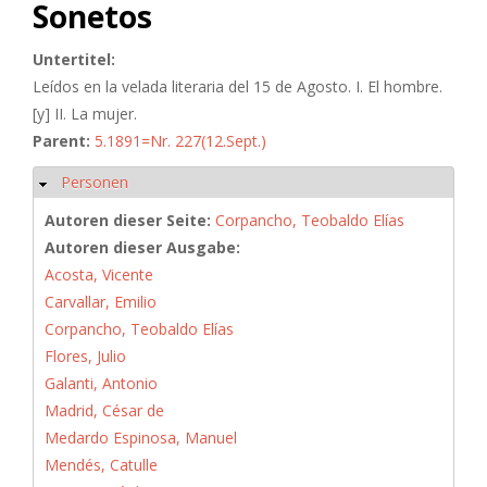
Sonetos
Untertitel:
Leídos en la velada literaria del 15 de Agosto. I. El hombre.
[y] II. La mujer.
Parent:
5.1891=Nr. 227(12.Sept.)
Personen
Ausblenden
Autoren dieser Seite:
Corpancho, Teobaldo Elías
Autoren dieser Ausgabe:
Acosta, Vicente
Carvallar, Emilio
Corpancho, Teobaldo Elías
Flores, Julio
Galanti, Antonio
Madrid, César de
Medardo Espinosa, Manuel
Mendés, Catulle