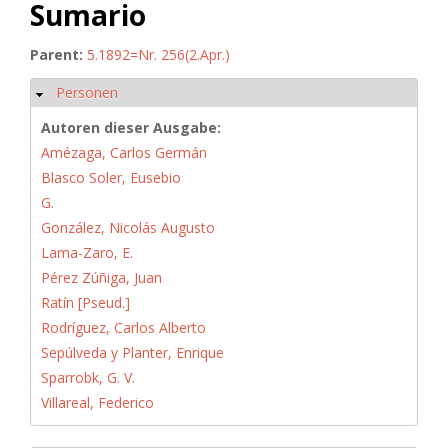
Sumario
Parent:
5.1892=Nr. 256(2.Apr.)
Personen
Ausblenden
Autoren dieser Ausgabe:
Amézaga, Carlos Germán
Blasco Soler, Eusebio
G.
González, Nicolás Augusto
Lama-Zaro, E.
Pérez Zúñiga, Juan
Ratín [Pseud.]
Rodríguez, Carlos Alberto
Sepúlveda y Planter, Enrique
Sparrobk, G. V.
Villareal, Federico