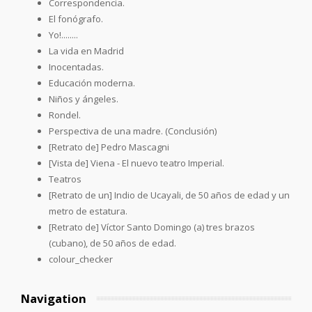
Correspondencia.
El fonógrafo.
Yo!........
La vida en Madrid
Inocentadas.
Educación moderna.
Niños y ángeles.
Rondel.
Perspectiva de una madre. (Conclusión)
[Retrato de] Pedro Mascagni
[Vista de] Viena - El nuevo teatro Imperial.
Teatros
[Retrato de un] Indio de Ucayali, de 50 años de edad y un
metro de estatura.
[Retrato de] Víctor Santo Domingo (a) tres brazos
(cubano), de 50 años de edad.
colour_checker
Navigation