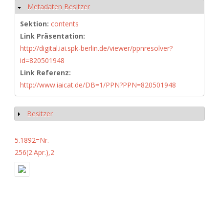
Metadaten Besitzer
Ausblenden
Sektion:
contents
Link Präsentation:
http://digital.iai.spk-berlin.de/viewer/ppnresolver?
id=820501948
Link Referenz:
http://www.iaicat.de/DB=1/PPN?PPN=820501948
Besitzer
Anzeigen
5.1892=Nr.
256(2.Apr.),2