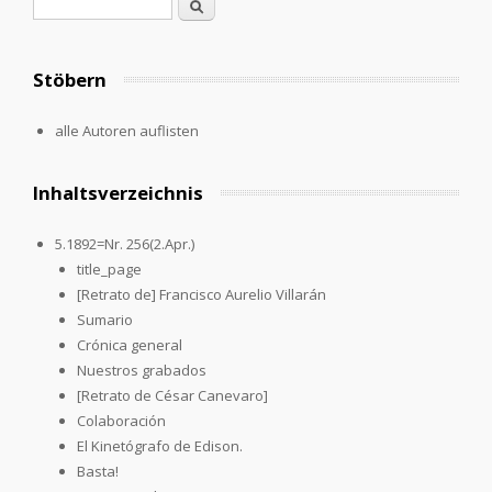
Suchformular
Suche
Stöbern
alle Autoren auflisten
Inhaltsverzeichnis
5.1892=Nr. 256(2.Apr.)
title_page
[Retrato de] Francisco Aurelio Villarán
Sumario
Crónica general
Nuestros grabados
[Retrato de César Canevaro]
Colaboración
El Kinetógrafo de Edison.
Basta!