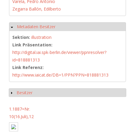
Varela, Pedro Antonio
Zegarra Ballón, Edilberto
Metadaten Besitzer
Ausblenden
Sektion:
illustration
Link Präsentation:
http://digital.iai.spk-berlin.de/viewer/ppnresolver?
id=818881313
Link Referenz:
http://www.iaicat.de/DB=1/PPN?PPN=818881313
Besitzer
Anzeigen
1.1887=Nr.
10(16.Juli),12