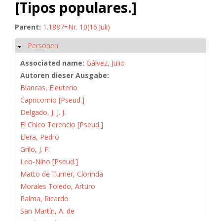
[Tipos populares.]
Parent:
1.1887=Nr. 10(16.Juli)
Personen
Ausblenden
Associated name:
Gálvez, Julio
Autoren dieser Ausgabe:
Blancas, Eleuterio
Capricornio [Pseud.]
Delgado, J. J. J.
El Chico Terencio [Pseud.]
Elera, Pedro
Grilo, J. F.
Leo-Nino [Pseud.]
Matto de Turner, Clorinda
Morales Toledo, Arturo
Palma, Ricardo
San Martín, A. de