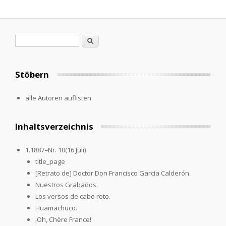
Suchformular
Suche
Stöbern
alle Autoren auflisten
Inhaltsverzeichnis
1.1887=Nr. 10(16.Juli)
title_page
[Retrato de] Doctor Don Francisco García Calderón.
Nuestros Grabados.
Los versos de cabo roto.
Huamachuco.
¡Oh, Chère France!