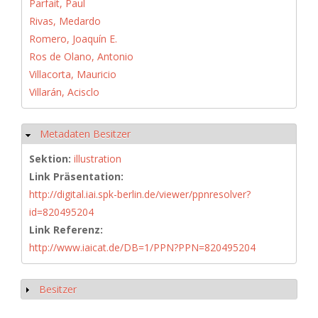
Parfait, Paul
Rivas, Medardo
Romero, Joaquín E.
Ros de Olano, Antonio
Villacorta, Mauricio
Villarán, Acisclo
Metadaten Besitzer
Ausblenden
Sektion:
illustration
Link Präsentation:
http://digital.iai.spk-berlin.de/viewer/ppnresolver?
id=820495204
Link Referenz:
http://www.iaicat.de/DB=1/PPN?PPN=820495204
Besitzer
Anzeigen