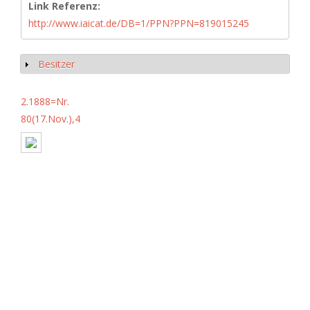
Link Referenz:
http://www.iaicat.de/DB=1/PPN?PPN=819015245
Besitzer
Anzeigen
2.1888=Nr.
80(17.Nov.),4