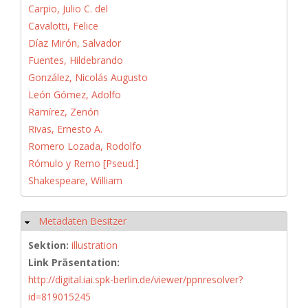
Carpio, Julio C. del
Cavalotti, Felice
Díaz Mirón, Salvador
Fuentes, Hildebrando
González, Nicolás Augusto
León Gómez, Adolfo
Ramírez, Zenón
Rivas, Ernesto A.
Romero Lozada, Rodolfo
Rómulo y Remo [Pseud.]
Shakespeare, William
Metadaten Besitzer
Ausblenden
Sektion:
illustration
Link Präsentation:
http://digital.iai.spk-berlin.de/viewer/ppnresolver?
id=819015245