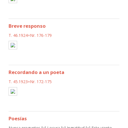
Breve responso
T. 46.1924=Nr. 176-179
Recordando a un poeta
T. 45.1923=Nr. 172-175
Poesías
Nunca preguntes [y] Locura [y] Ingratitud [y] Este viento...