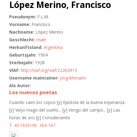
López Merino, Francisco
Pseudonym:
F.L.M.
Vorname:
Francisco
Nachname:
López Merino
Geschlecht:
male
Herkunftsland:
Argentina
Geburtsjahr:
1904
Sterbejahr:
1928
VIAF:
http://viaf.org/viaf/22263915
Username maintainer:
jörg.lehmann
Als Autor:
Los nuevos poetas
Cuando caen los copos [y] Epístola de la buena esperanza
[y] Viejo mago del sueño... [y] Vengo del campo... [y] Las
horas de oro [y] Convaleciente
T. 43.1923=Nr. 164-167