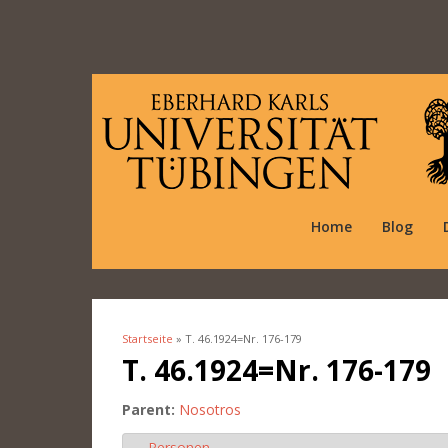
Home
Blog
Startseite
» T. 46.1924=Nr. 176-179
Sie sind hier
T. 46.1924=Nr. 176-179
Parent:
Nosotros
Personen
Ausblenden