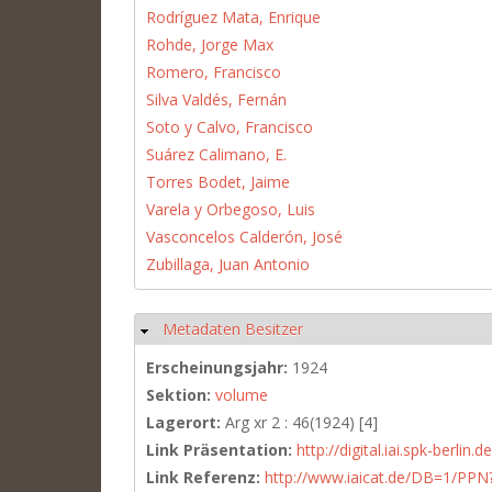
Rodríguez Mata, Enrique
Rohde, Jorge Max
Romero, Francisco
Silva Valdés, Fernán
Soto y Calvo, Francisco
Suárez Calimano, E.
Torres Bodet, Jaime
Varela y Orbegoso, Luis
Vasconcelos Calderón, José
Zubillaga, Juan Antonio
Metadaten Besitzer
Ausblenden
Erscheinungsjahr:
1924
Sektion:
volume
Lagerort:
Arg xr 2 : 46(1924) [4]
Link Präsentation:
http://digital.iai.spk-berli
Link Referenz:
http://www.iaicat.de/DB=1/P