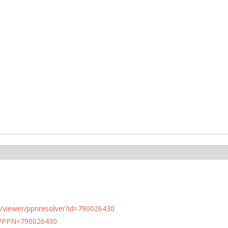
n.de/viewer/ppnresolver?id=790026430
PN?PPN=790026430