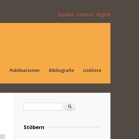
Español
Deutsch
English
k
Publikationen
Bibliografie
Linkliste
Suchformular
Suche
Stöbern