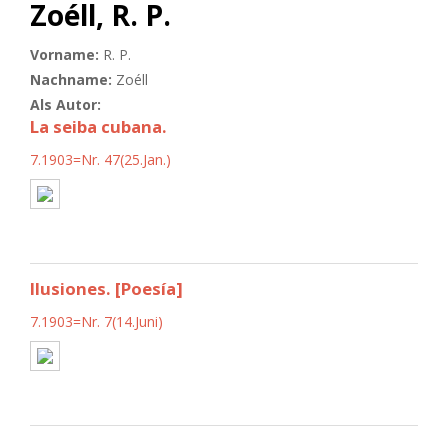
Zoéll, R. P.
Vorname:
R. P.
Nachname:
Zoéll
Als Autor:
La seiba cubana.
7.1903=Nr. 47(25.Jan.)
Ilusiones. [Poesía]
7.1903=Nr. 7(14.Juni)