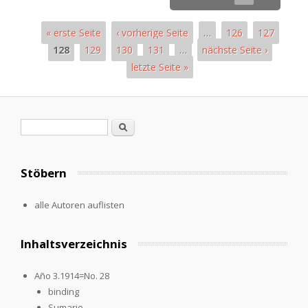
« erste Seite
‹ vorherige Seite
…
126
127
128
129
130
131
…
nächste Seite ›
letzte Seite »
Pages
Search form
Search
Stöbern
alle Autoren auflisten
Inhaltsverzeichnis
Año 3.1914=No. 28
binding
Sumario