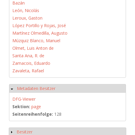
Bazán
León, Nicolás
Leroux, Gaston
López Portillo y Rojas, José
Martínez Olmedilla, Augusto
Múzquiz Blanco, Manuel
Olmet, Luis Anton de
Santa Ana, R. de
Zamacois, Eduardo
Zavaleta, Rafael
Metadaten Besitzer
Hide
DFG-Viewer
Sektion:
page
Seitenreihenfolge:
128
Besitzer
Show