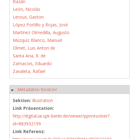
Bazán
León, Nicolás
Leroux, Gaston
López Portillo y Rojas, José
Martínez Olmedilla, Augusto
Múzquiz Blanco, Manuel
Olmet, Luis Anton de
Santa Ana, R. de
Zamacois, Eduardo
Zavaleta, Rafael
Metadaten Besitzer
Hide
Sektion:
illustration
Link Präsentation:
http://digital.iai.spk-berlin.de/viewer/ppnresolver?
id=883932199
Link Referenz: