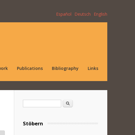
Español
Deutsch
English
work
Publications
Bibliography
Links
Search form
Search
Stöbern