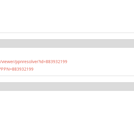
n.de/viewer/ppnresolver?id=883932199
PN?PPN=883932199