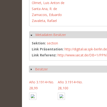
Olmet, Luis Anton de
Santa Ana, R. de
Zamacois, Eduardo
Zavaleta, Rafael
Metadaten Besitzer
Hide
Sektion:
section
Link Präsentation:
http://digital.iai.spk-berli
Link Referenz:
http://www.iaicat.de/DB=1/P
Besitzer
Show
Año 3.1914=No.
Año 3.1914=No.
28,99
28,100