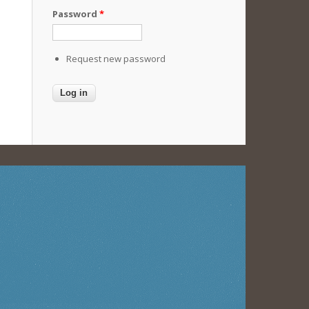
Password
*
Request new password