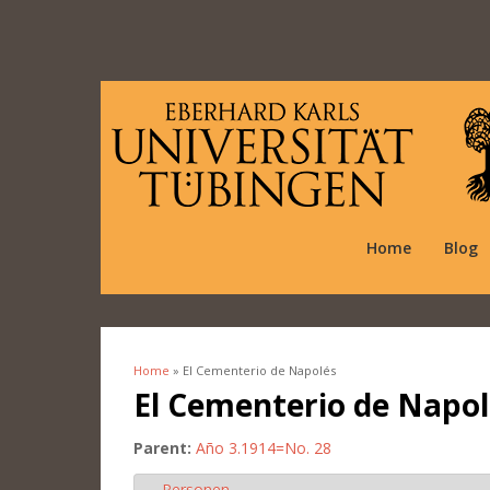
Home
Blog
Home
» El Cementerio de Napolés
You are here
El Cementerio de Napol
Parent:
Año 3.1914=No. 28
Personen
Hide