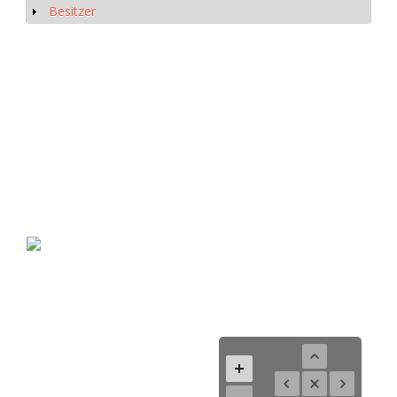
Besitzer
Show