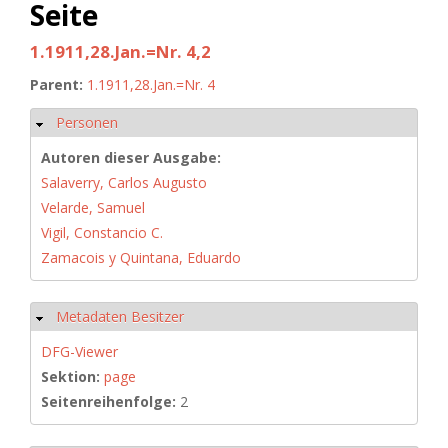
Seite
1.1911,28.Jan.=Nr. 4,2
Parent:
1.1911,28.Jan.=Nr. 4
Personen
Hide
Autoren dieser Ausgabe:
Salaverry, Carlos Augusto
Velarde, Samuel
Vigil, Constancio C.
Zamacois y Quintana, Eduardo
Metadaten Besitzer
Hide
DFG-Viewer
Sektion:
page
Seitenreihenfolge:
2