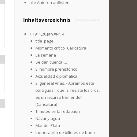
alle Autoren auflisten
Inhaltsverzeichnis
1.1911,28.Jan.=Nr. 4
title_page
Momento crítico [Caricatura]
La semana
Se dan cuenta?...
El hombre prehistórico
Actualidad diplomática
El general Arias. - Abramos este
paraguas... que, si resiste los tiros,
es un recurso tremendo!!
[Caricatura]
Timoteo en la redacción
Nácar y agua
Mar del Plata
Incineración de billetes de banco