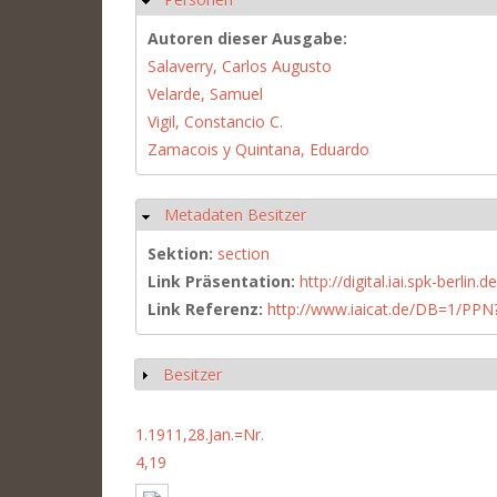
Autoren dieser Ausgabe:
Salaverry, Carlos Augusto
Velarde, Samuel
Vigil, Constancio C.
Zamacois y Quintana, Eduardo
Metadaten Besitzer
Hide
Sektion:
section
Link Präsentation:
http://digital.iai.spk-berli
Link Referenz:
http://www.iaicat.de/DB=1/P
Besitzer
Show
1.1911,28.Jan.=Nr.
4,19