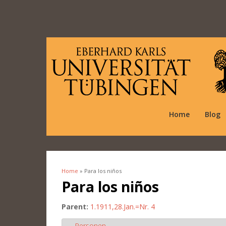
Home
Blog
Home
» Para los niños
You are here
Para los niños
Parent:
1.1911,28.Jan.=Nr. 4
Personen
Hide