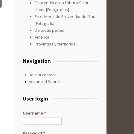
El incendio en la Fabrica Saint
Hnos. [Fotografías]
En el Mercado Proveedor del Sud
[Fotografía]
De todas partes
América
Provincias y territorios
Navigation
Recent content
Advanced Search
User login
Username
*
Password
*