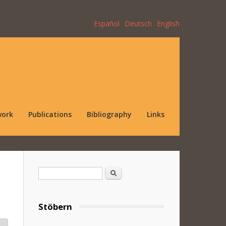
Español
Deutsch
English
work
Publications
Bibliography
Links
Search form
Search
Stöbern