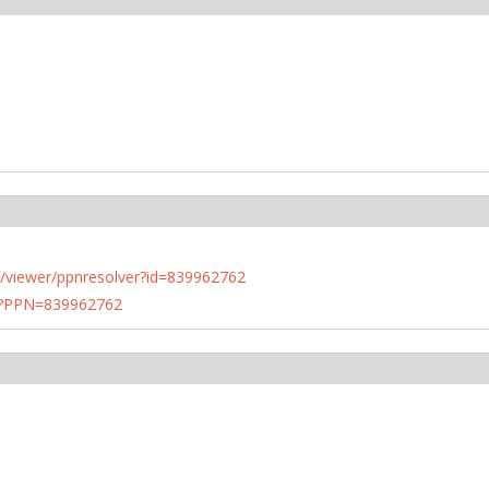
n.de/viewer/ppnresolver?id=839962762
PN?PPN=839962762