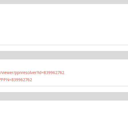
n.de/viewer/ppnresolver?id=839962762
PN?PPN=839962762