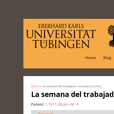
Home
Blog
Home
» La semana del trabajador asociado [Cómic]
You are here
La semana del trabajad
Parent:
1.1911,28.Jan.=Nr. 4
Personen
Hide