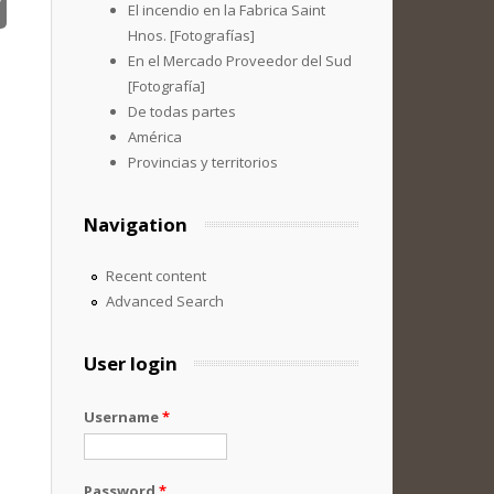
El incendio en la Fabrica Saint
Hnos. [Fotografías]
En el Mercado Proveedor del Sud
[Fotografía]
De todas partes
América
Provincias y territorios
Navigation
Recent content
Advanced Search
User login
Username
*
Password
*