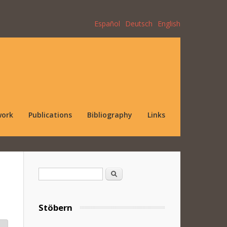
Español
Deutsch
English
work
Publications
Bibliography
Links
Search form
Search
Stöbern