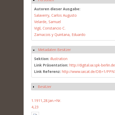
Autoren dieser Ausgabe:
Salaverry, Carlos Augusto
Velarde, Samuel
Vigil, Constancio C.
Zamacois y Quintana, Eduardo
Metadaten Besitzer
Hide
Sektion:
illustration
Link Präsentation:
http://digital.iai.spk-berli
Link Referenz:
http://www.iaicat.de/DB=1/P
Besitzer
Show
1.1911,28.Jan.=Nr.
4,23