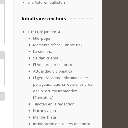
alle Autoren auflisten
Inhaltsverzeichnis
1.1911,28.Jan.=Nr. 4
title_page
Momento crítico [Caricatura]
La semana
Se dan cuenta?...
El hombre prehistórico
Actualidad diplomática
El general Arias. - Abramos este
paraguas... que, si resiste los tiros,
es un recurso tremendo!!
[Caricatura]
Timoteo en la redacción
Nácar y agua
Mar del Plata
Incineración de billetes de banco