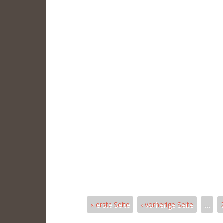
« erste Seite
‹ vorherige Seite
…
Pages