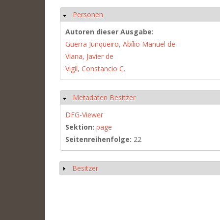
Personen
Hide
Autoren dieser Ausgabe:
Guerra Junqueiro, Abílio Manuel de
Viana, Javier de
Vigil, Constancio C.
Metadaten Besitzer
Hide
DFG-Viewer
Sektion:
page
Seitenreihenfolge:
22
Besitzer
Show