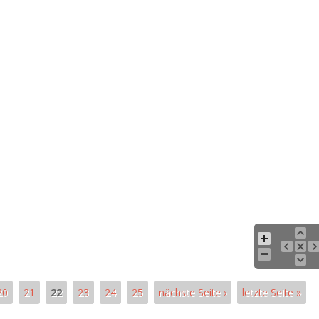
20
21
22
23
24
25
nächste Seite ›
letzte Seite »