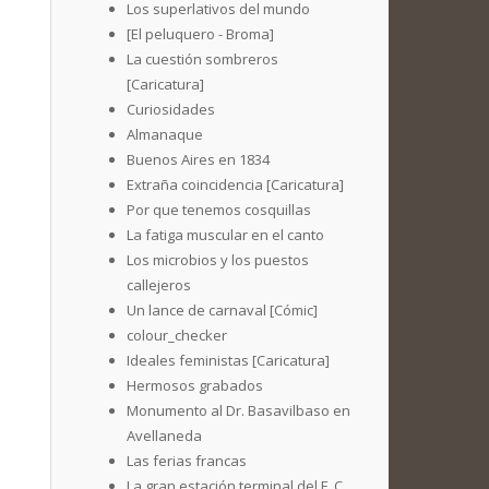
Los superlativos del mundo
[El peluquero - Broma]
La cuestión sombreros
[Caricatura]
Curiosidades
Almanaque
Buenos Aires en 1834
Extraña coincidencia [Caricatura]
Por que tenemos cosquillas
La fatiga muscular en el canto
Los microbios y los puestos
callejeros
Un lance de carnaval [Cómic]
colour_checker
Ideales feministas [Caricatura]
Hermosos grabados
Monumento al Dr. Basavilbaso en
Avellaneda
Las ferias francas
La gran estación terminal del F. C.