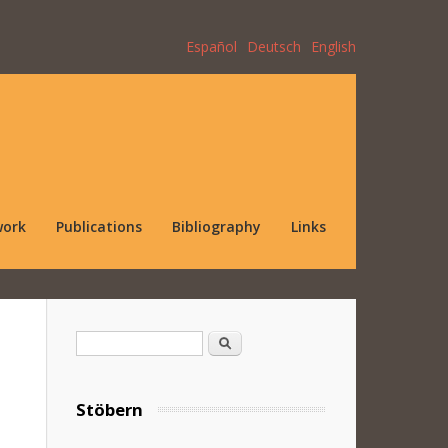
Español
Deutsch
English
work
Publications
Bibliography
Links
Search form
Search
Stöbern