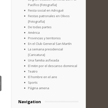
Pacífico [Fotografía]
Fiesta social en Adrogué
Fiestas patronales en Olivos
[Fotografía]
De todas partes
América
Provincias y territorios
En el Club General San Martín
La semana presidencial
[Caricatura]
Una familia asfixiada
El mitin por el descanso dominical
Teatro
El hombre en el aire
Sports
Página amena
Navigation