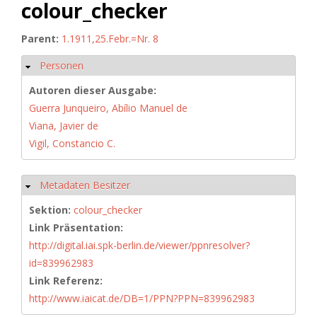
colour_checker
Parent:
1.1911,25.Febr.=Nr. 8
Personen
Hide
Autoren dieser Ausgabe:
Guerra Junqueiro, Abílio Manuel de
Viana, Javier de
Vigil, Constancio C.
Metadaten Besitzer
Hide
Sektion:
colour_checker
Link Präsentation:
http://digital.iai.spk-berlin.de/viewer/ppnresolver?
id=839962983
Link Referenz:
http://www.iaicat.de/DB=1/PPN?PPN=839962983