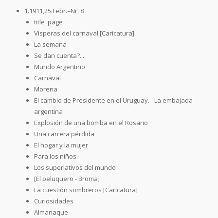
1.1911,25.Febr.=Nr. 8
title_page
Vísperas del carnaval [Caricatura]
La semana
Se dan cuenta?...
Mundo Argentino
Carnaval
Morena
El cambio de Presidente en el Uruguay. - La embajada
argentina
Explosión de una bomba en el Rosario
Una carrera pérdida
El hogar y la mujer
Para los niños
Los superlativos del mundo
[El peluquero - Broma]
La cuestión sombreros [Caricatura]
Curiosidades
Almanaque