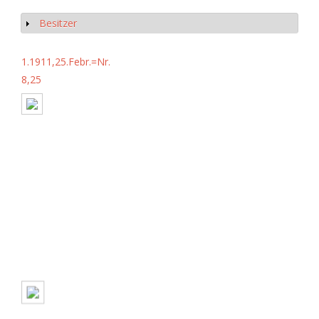
Besitzer
Show
1.1911,25.Febr.=Nr.
8,25